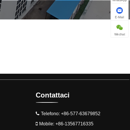
WhatsApp
E-Mail
Wechat
Contattaci
Telefono:
+86-577-63679852
Mobile:
+86-13567716335