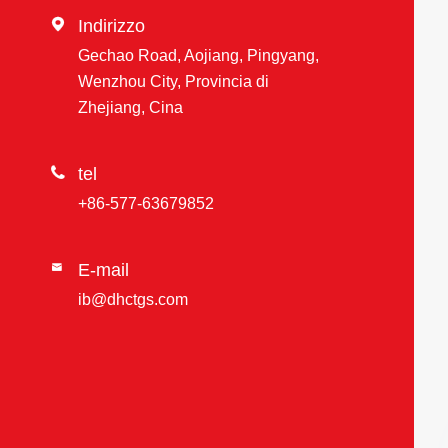

Indirizzo
Gechao Road, Aojiang, Pingyang,
Wenzhou City, Provincia di
Zhejiang, Cina

tel
+86-577-63679852
E-mail

ib@dhctgs.com