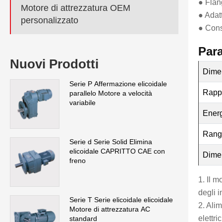
● Flan
Motore di attrezzatura OEM
● Adat
personalizzato
● Consu
Para
Nuovi Prodotti
Dimen
Serie P Affermazione elicoidale
Rappo
parallelo Motore a velocità
variabile
Energ
Range
Serie d Serie Solid Elimina
elicoidale CAPRITTO CAE con
Dimen
freno
1. Il 
degli i
Serie T Serie elicoidale elicoidale
2. Ali
Motore di attrezzatura AC
elettric
standard