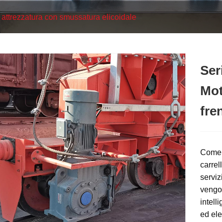
 attrezzatura con smussatura elicoidale
Ser
Mot
fre
Come p
carrel
serviz
vengon
intell
ed ele