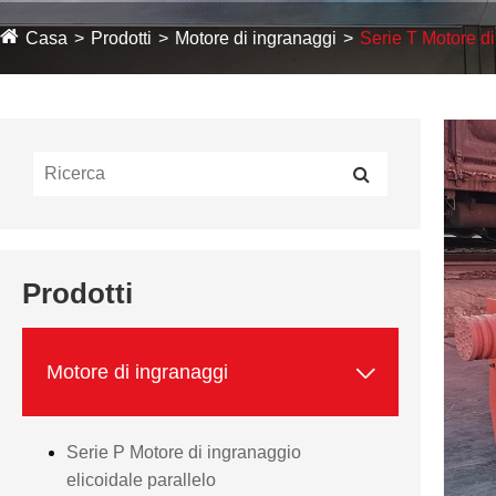
Casa
Prodotti
Motore di ingranaggi
Serie T Motore di
Prodotti

Motore di ingranaggi
Serie P Motore di ingranaggio
elicoidale parallelo