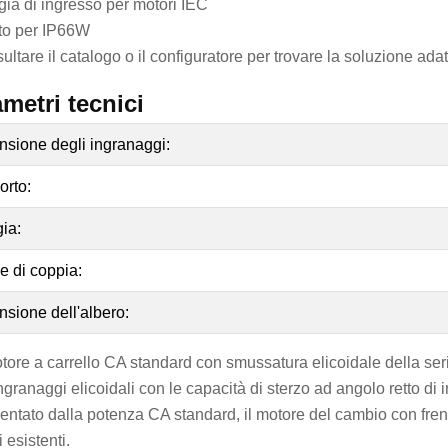
gia di ingresso per motori IEC
to per IP66W
ltare il catalogo o il configuratore per trovare la soluzione adat
metri tecnici
sione degli ingranaggi:
rto:
ia:
 di coppia:
sione dell'albero:
motore a carrello CA standard con smussatura elicoidale della se
ngranaggi elicoidali con le capacità di sterzo ad angolo retto di 
mentato dalla potenza CA standard, il motore del cambio con fren
i esistenti.