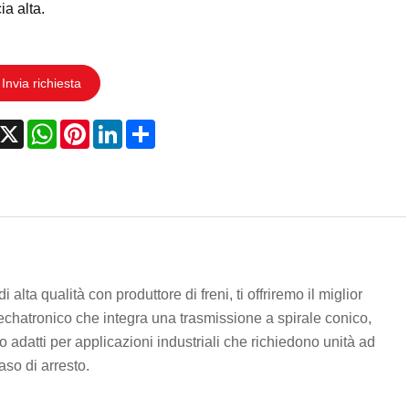
ia alta.
Invia richiesta
acebook
X
WhatsApp
Pinterest
LinkedIn
Share
lta qualità con produttore di freni, ti offriremo il miglior
mechatronico che integra una trasmissione a spirale conico,
 adatti per applicazioni industriali che richiedono unità ad
aso di arresto.