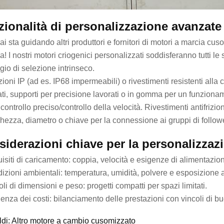
ionalità di personalizzazione avanzate
i sta guidando altri produttori e fornitori di motori a marcia cu
ca! I nostri motori criogenici personalizzati soddisferanno tutt
gio di selezione intrinseco.
ioni IP (ad es. IP68 impermeabili) o rivestimenti resistenti alla
ti, supporti per precisione lavorati o in gomma per un funzioname
controllo preciso/controllo della velocità. Rivestimenti antifrizi
ghezza, diametro o chiave per la connessione ai gruppi di follow
iderazioni chiave per la personalizzaz
isiti di caricamento: coppia, velocità e esigenze di alimentazio
izioni ambientali: temperatura, umidità, polvere e esposizione a
li di dimensioni e peso: progetti compatti per spazi limitati.
ienza dei costi: bilanciamento delle prestazioni con vincoli di b
ldi: Altro motore a cambio cusomizzato