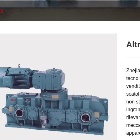
to
Alt
Zhejia
tecnol
vendit
scatol
non st
ingran
rileva
meccan
appare