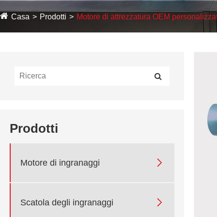
Casa
Prodotti
Motore di attrezzatura OEM personalizza
Prodotti

Motore di ingranaggi

Scatola degli ingranaggi