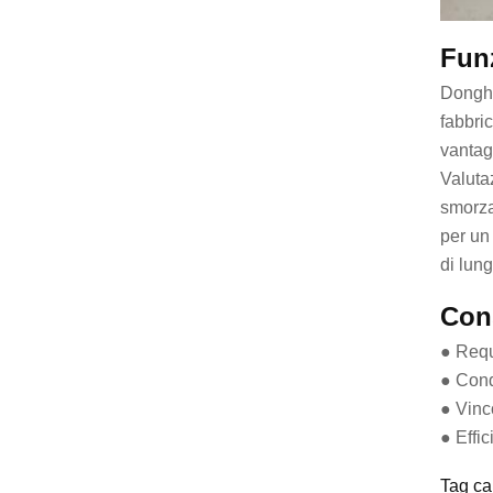
Funz
Dongha
fabbri
vantag
Valutaz
smorza
per un 
di lun
Cons
● Requ
● Cond
● Vinco
● Effic
Tag ca