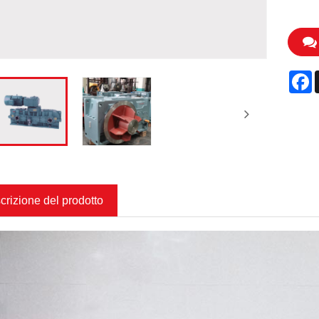
F
crizione del prodotto