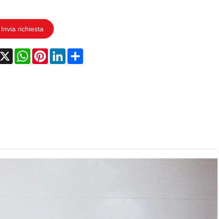
Invia richiesta
acebook
X
WhatsApp
Pinterest
LinkedIn
Share